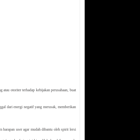
tau otoriter terhadap kebijakan perusahaan, buat
nggal dari energi negatif yang merusak, memberikan
 harapan user agar mudah dibantu oleh spirit lersi