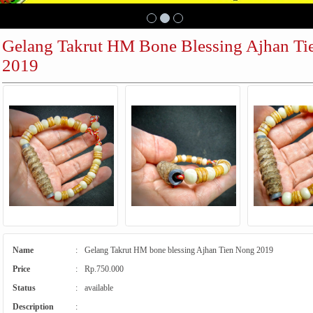
Gelang Takrut HM Bone Blessing Ajhan T
2019
Name
:
Gelang Takrut HM bone blessing Ajhan Tien Nong 2019
Price
:
Rp.750.000
Status
:
available
Description
: