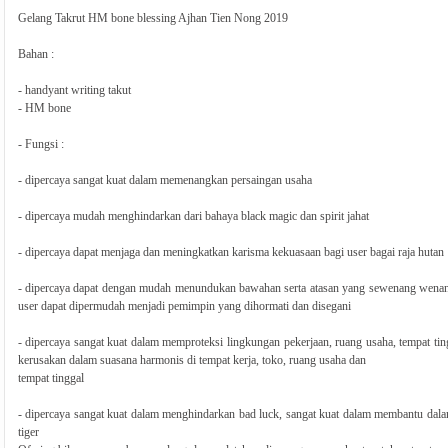
Gelang Takrut HM bone blessing Ajhan Tien Nong 2019
Bahan :
- handyant writing takut
- HM bone
- Fungsi :
- dipercaya sangat kuat dalam memenangkan persaingan usaha
- dipercaya mudah menghindarkan dari bahaya black magic dan spirit jahat
- dipercaya dapat menjaga dan meningkatkan karisma kekuasaan bagi user bagai raja hutan
- dipercaya dapat dengan mudah menundukan bawahan serta atasan yang sewenang wenang a
user dapat dipermudah menjadi pemimpin yang dihormati dan disegani
- dipercaya sangat kuat dalam memproteksi lingkungan pekerjaan, ruang usaha, tempat ti
kerusakan dalam suasana harmonis di tempat kerja, toko, ruang usaha dan
tempat tinggal
- dipercaya sangat kuat dalam menghindarkan bad luck, sangat kuat dalam membantu dalam
tiger