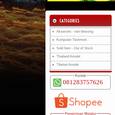
Aksesoris - non blessing
Kumpulan Testimoni
Sold Item - Out of Stock
Thailand Amulet
Tibetan Amulet
Kontak
081283757626
Pengiriman Melalui