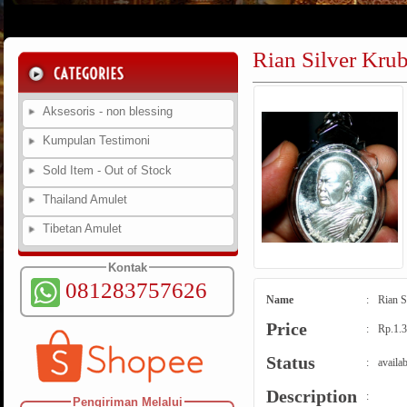
Rian Silver Kru
Aksesoris - non blessing
Kumpulan Testimoni
Sold Item - Out of Stock
Thailand Amulet
Tibetan Amulet
Kontak
081283757626
Name
:
Rian S
Price
:
Rp.1.3
Status
:
availab
Description
:
Pengiriman Melalui